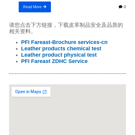
0
Read More
请您点击下方链接，下载皮革制品安全及品质的
相关资料。
PFI Fareast-Brochure services-cn
Leather products chemical test
Leather product physical test
PFI Fareast ZDHC Service