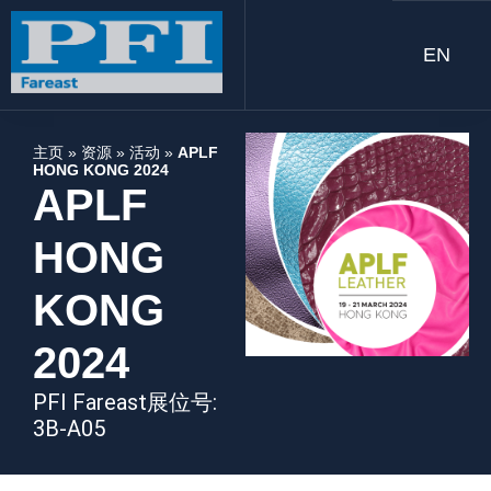
EN
主页
»
资源
»
活动
»
APLF
HONG KONG 2024
APLF
HONG
KONG
2024
PFI Fareast展位号:
3B-A05