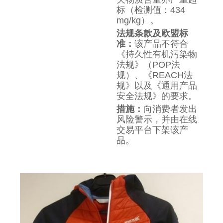
标（检测值：434
mg/kg）。
法规条款及欧盟标
准：
该产品不符合
《持久性有机污染物
法规》（POP法
规）、《REACH法
规》以及《通用产品
安全法规》的要求。
措施：
向消费者发出
风险警示，并由在线
交易平台下架该产
品。