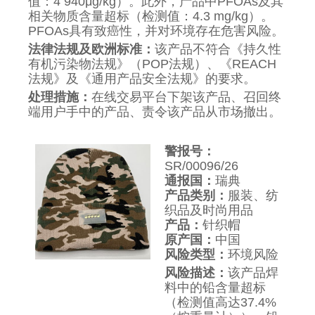
值：4 940μg/kg）。此外，产品中PFOAs及其
相关物质含量超标（检测值：4.3 mg/kg）。
PFOAs具有致癌性，并对环境存在危害风险。
法律法规及欧洲标准：
该产品不符合《持久性
有机污染物法规》（POP法规）、《REACH
法规》及《通用产品安全法规》的要求。
处理措施：
在线交易平台下架该产品、召回终
端用户手中的产品、责令该产品从市场撤出。
警报号：
SR/00096/26
通报国：
瑞典
产品类别：
服装、纺
织品及时尚用品
产品：
针织帽
原产国：
中国
风险类型：
环境风险
风险描述：
该产品焊
料中的铅含量超标
（检测值高达37.4%