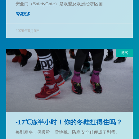
安全门（SafetyGate）是欧盟及欧洲经济区国
阅读更多
2026年8月5日
博客
-17℃冻半小时！你的冬鞋扛得住吗？
每到寒冬，保暖靴、雪地靴、防寒安全鞋便成了刚需。