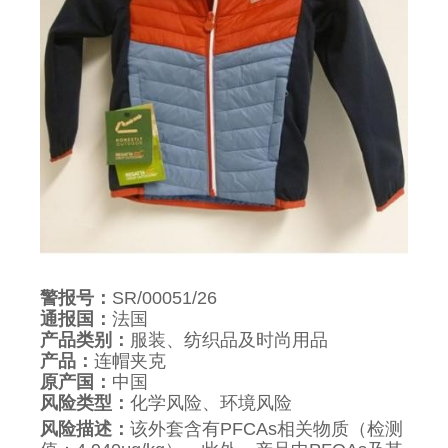
警报号：
SR/00051/26
通报国：
法国
产品类别：
服装、纺织品及时尚用品
产品：
连帽夹克
原产国：
中国
风险类型：
化学风险、环境风险
风险描述：
该外套含有PFCAs相关物质（检测